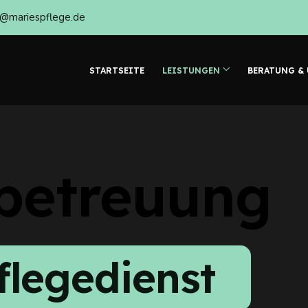
o@mariespflege.de
STARTSEITE
LEISTUNGEN
BERATUNG &
betreuung
flegedienst