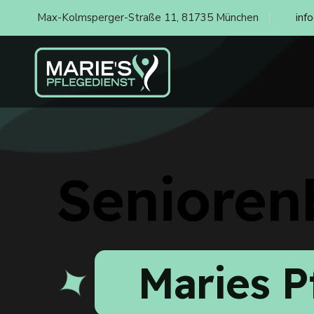
Max-Kolmsperger-Straße 11, 81735 München
inf
Senioren
Maries P
✦