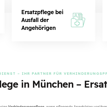
Ersatzpflege bei
Ausfall der
Angehörigen
DIENST – IHR PARTNER FÜR VERHINDERUNGSP
lege in München – Ersat
ssige
Verhinderungspflege
, wenn pflegende Angehörige vorüber