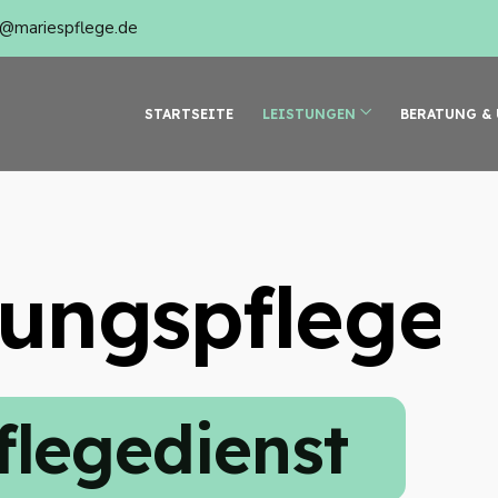
o@mariespflege.de
STARTSEITE
LEISTUNGEN
BERATUNG &
ungspflege
flegedienst