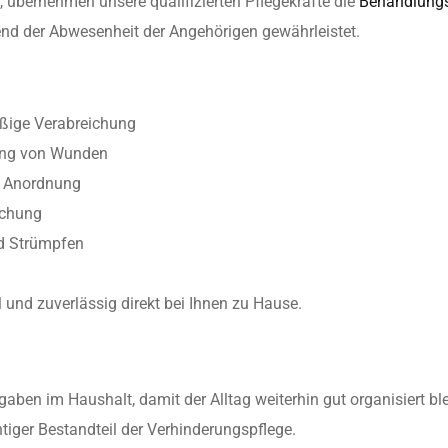
übernehmen unsere qualifizierten Pflegekräfte die
Behandlungs
nd der Abwesenheit der Angehörigen gewährleistet.
ßige Verabreichung
ung von Wunden
r Anordnung
achung
d Strümpfen
l und zuverlässig direkt bei Ihnen zu Hause.
aben im Haushalt, damit der Alltag weiterhin gut organisiert ble
htiger Bestandteil der Verhinderungspflege.