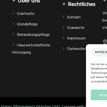
Über uns
Rechtliches
We
Startseite
Kontakt
be
Grundpflege
st
Standorte
Behandlungspflege
Impressum
Hauswirtschaftliche
Datenschutz
Versorgung
Um dir ein 
Geräteinfor
Technologie
auf dieser 
zurückziehs
Akze
6
Maries Pflegedienst München OHG
. Created with love by
Creat