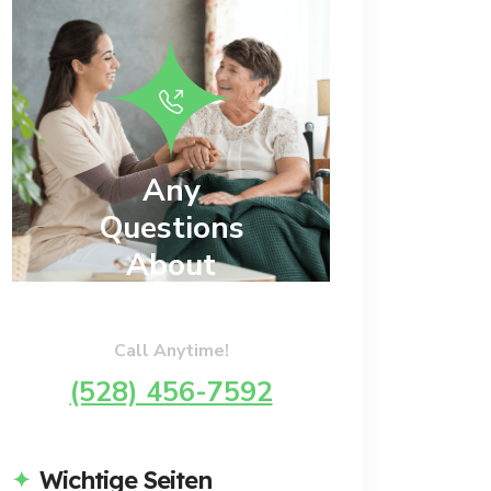
Any
Questions
About
Wellness?
Call Anytime!
(528) 456-7592
Wichtige Seiten