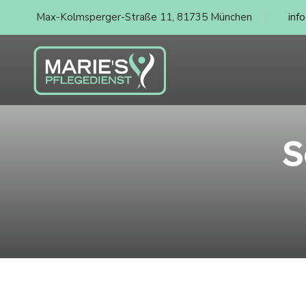
Max-Kolmsperger-Straße 11, 81735 München
inf
S