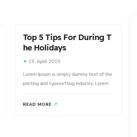
Top 5 Tips For During T
He Holidays
19. April 2019
Lorem Ipsum is simply dummy text of the
printing and typesetting industry. Lorem
Ipsum has been the industry’s standard
dummy text ever since the 1500s, when
READ MORE
an unknown printer took a galley of type
and scrambled it to make a type specimen
book. It has survived not only five