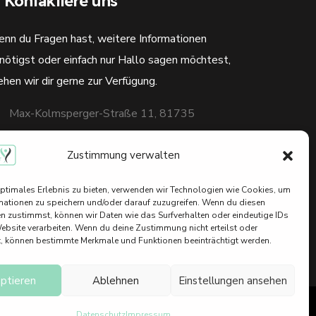
Kontaktiere uns
nn du Fragen hast, weitere Informationen
nötigst oder einfach nur Hallo sagen möchtest,
ehen wir dir gerne zur Verfügung.
Max-Kolmsperger-Straße 11, 81735
München
Zustimmung verwalten
+49 (0) 89 2354 6765
optimales Erlebnis zu bieten, verwenden wir Technologien wie Cookies, um
info@mariespflege.de
mationen zu speichern und/oder darauf zuzugreifen. Wenn du diesen
n zustimmst, können wir Daten wie das Surfverhalten oder eindeutige IDs
Website verarbeiten. Wenn du deine Zustimmung nicht erteilst oder
t, können bestimmte Merkmale und Funktionen beeinträchtigt werden.
ptieren
Ablehnen
Einstellungen ansehen
ive Arts
Datenschutz
Impressum